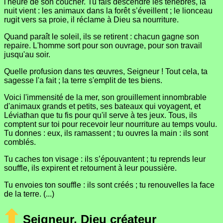
l'heure de son coucher. Tu fais descendre les ténèbres, la
nuit vient : les animaux dans la forêt s’éveillent ; le lionceau
rugit vers sa proie, il réclame à Dieu sa nourriture.
Quand paraît le soleil, ils se retirent : chacun gagne son
repaire. L'homme sort pour son ouvrage, pour son travail
jusqu'au soir.
Quelle profusion dans tes œuvres, Seigneur ! Tout cela, ta
sagesse l'a fait ; la terre s'emplit de tes biens.
Voici l'immensité de la mer, son grouillement innombrable
d'animaux grands et petits, ses bateaux qui voyagent, et
Léviathan que tu fis pour qu'il serve à tes jeux. Tous, ils
comptent sur toi pour recevoir leur nourriture au temps voulu.
Tu donnes : eux, ils ramassent ; tu ouvres la main : ils sont
comblés.
Tu caches ton visage : ils s’épouvantent ; tu reprends leur
souffle, ils expirent et retournent à leur poussière.
Tu envoies ton souffle : ils sont créés ; tu renouvelles la face
de la terre. (...)
Seigneur, Dieu créateur