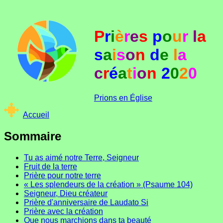
P
r
i
è
r
e
s
p
o
u
r
l
a
s
a
i
s
o
n
d
e
l
a
c
r
é
a
t
i
o
n
2
0
2
0
Prions en Église
Accueil
Sommaire
Tu as aimé notre Terre, Seigneur
Fruit de la terre
Prière pour notre terre
« Les splendeurs de la création » (Psaume 104)
Seigneur, Dieu créateur
Prière d'anniversaire de Laudato Si
Prière avec la création
Que nous marchions dans ta beauté